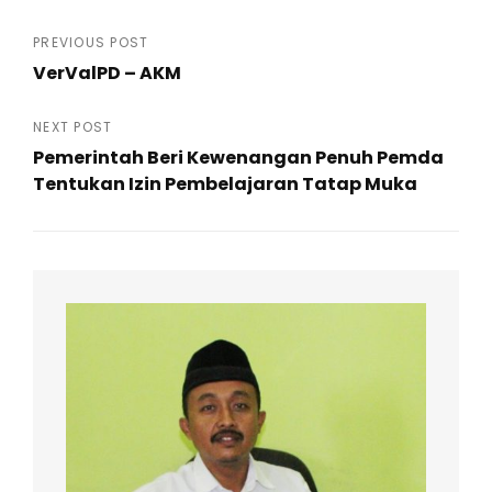
Post
PREVIOUS POST
VerValPD – AKM
navigation
Previous
Post
NEXT POST
Pemerintah Beri Kewenangan Penuh Pemda
Tentukan Izin Pembelajaran Tatap Muka
Next
Post