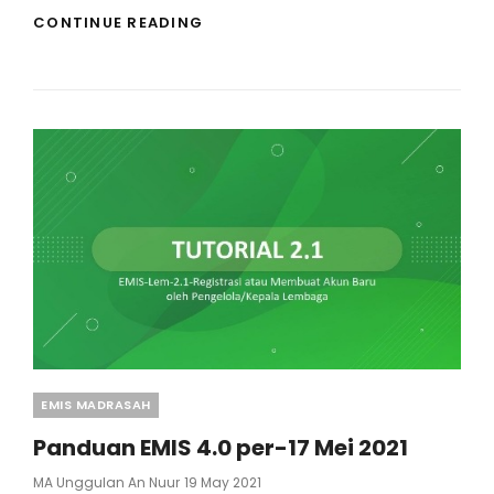
KEMENAG:
CONTINUE READING
EMIS
4.0
BERSIAP
JADI
SISTEM
PENDATAAN
PENDIDIKAN
YANG
ANDAL
Categories
EMIS MADRASAH
Panduan EMIS 4.0 per-17 Mei 2021
Posted
MA Unggulan An Nuur
19 May 2021