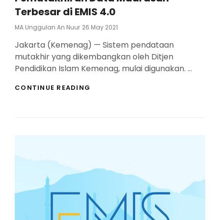
Terbesar di EMIS 4.0
Posted
MA Unggulan An Nuur
26 May 2021
On
Jakarta (Kemenag) — Sistem pendataan
mutakhir yang dikembangkan oleh Ditjen
Pendidikan Islam Kemenag, mulai digunakan. …
10
CONTINUE READING
PROVINSI
DENGAN
PROSENTASE
PEMUTAKHIRAN
DATA
MADRASAH
TERBESAR
DI
EMIS
4.0