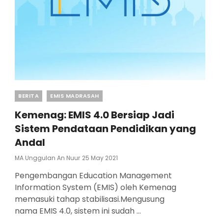
Categories
BERITA
EMIS MADRASAH
Kemenag: EMIS 4.0 Bersiap Jadi
Sistem Pendataan Pendidikan yang
Andal
Posted
MA Unggulan An Nuur
25 May 2021
On
Pengembangan Education Management
Information System (EMIS) oleh Kemenag
memasuki tahap stabilisasi.Mengusung
nama EMIS 4.0, sistem ini sudah …