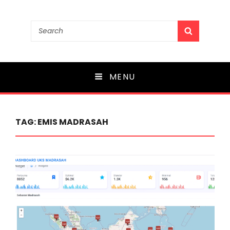
MA UNGGULAN AN
Search
SEARCH
for:
NUUR
PARE
MENU
TAG:
EMIS MADRASAH