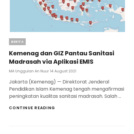
Categories
BERITA
Kemenag dan GIZ Pantau Sanitasi
Madrasah via Aplikasi EMIS
Posted
MA Unggulan An Nuur
14 August 2021
On
Jakarta (Kemenag) — Direktorat Jenderal
Pendidikan Islam Kemenag tengah mengafirmasi
peningkatan kualitas sanitasi madrasah. Salah …
KEMENAG
CONTINUE READING
DAN
GIZ
PANTAU
SANITASI