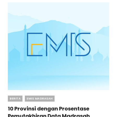
MADRASAH
VIA
APLIKASI
EMIS
Categories
BERITA
EMIS MADRASAH
10 Provinsi dengan Prosentase
Pemutakhiran Data Madrasah