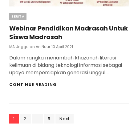
Categories
BERITA
Webinar Pendidikan Madrasah Untuk
Siswa Madrasah
Posted
MA Unggulan An Nuur
10 April 2021
On
Dalam rangka menambah khazanah literasi
keilmuan di bidang teknologi informasi sebagai
upaya mempersiapkan generasi unggul …
WEBINAR
CONTINUE READING
PENDIDIKAN
MADRASAH
UNTUK
SISWA
MADRASAH
Posts
Page
Page
Page
1
2
…
5
Next
pagination