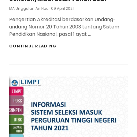
Posted
MA Unggulan An Nuur
09 April 2021
On
Pengertian Akreditasi berdasarkan Undang-
undang Nomor 20 Tahun 2003 tentang Sistem
Pendidikan Nasional, pasal 1 ayat …
PEDOMAN
CONTINUE READING
AKREDITASI
SEKOLAH/MADRASAH
TAHUN
2021