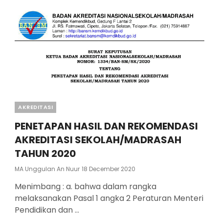
2021
Categories
AKREDITASI
PENETAPAN HASIL DAN REKOMENDASI
AKREDITASI SEKOLAH/MADRASAH
TAHUN 2020
Posted
MA Unggulan An Nuur
18 December 2020
On
Menimbang : a. bahwa dalam rangka
melaksanakan Pasal 1 angka 2 Peraturan Menteri
Pendidikan dan …