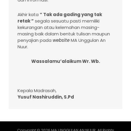
Akhir kata
“
Tak ada gading
yang
tak
retak ”
segala sesuatu pasti memiliki
kekurangan atau kelemahan masing-
masing baik dalam bentuk tulisan maupun
penyajian pada
website
MA Unggulan An
Nuur.
Wassalamu’alaikum Wr. Wb.
Kepala Madrasah,
Yusuf Nashiruddin, S.Pd
Copyright © 2026
MA UNGGULAN AN NUUR
. All Rights