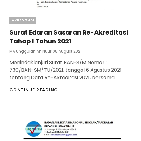
Categories
AKREDITASI
Surat Edaran Sasaran Re-Akreditasi
Tahap I Tahun 2021
Posted
MA Unggulan An Nuur
08 August 2021
On
Menindaklanjuti Surat BAN-S/M Nomor :
730/BAN-SM/TU/2021, tanggal 6 Agustus 2021
tentang Data Re-Akreditasi 2021, bersama …
SURAT
CONTINUE READING
EDARAN
SASARAN
RE-
AKREDITASI
TAHAP
I
TAHUN
2021