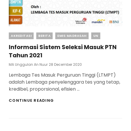
Categories
AKREDITASI
BERITA
EMIS MADRASAH
UN
Informasi Sistem Seleksi Masuk PTN
Tahun 2021
Posted
MA Unggulan An Nuur
28 December 2020
On
Lembaga Tes Masuk Perguruan Tinggi (LTMPT)
adalah Lembaga penyelenggara tes yang tetap,
kredibel, proporsional, efisien …
INFORMASI
CONTINUE READING
SISTEM
SELEKSI
MASUK
PTN
TAHUN