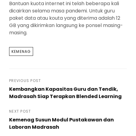
Bantuan kuota internet ini telah beberapa kali
dicairkan selama masa pandemi. Untuk guru
paket data atau kouta yang diterima adalah 12
GB yang dikirimkan langsung ke ponsel masing-
masing.
TAGS
KEMENAG
Post
PREVIOUS POST
Kembangkan Kapasitas Guru dan Tendik,
navigation
Madrasah Siap Terapkan Blended Learning
Previous
Post
NEXT POST
Kemenag Susun Modul Pustakawan dan
Laboran Madrasah
Next