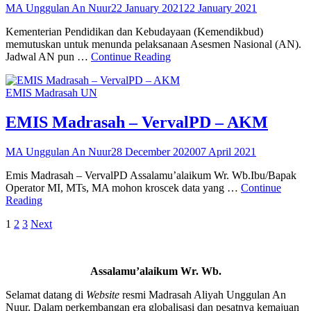
Posted
MA Unggulan An Nuur
22 January 2021
22 January 2021
on
Kementerian Pendidikan dan Kebudayaan (Kemendikbud)
memutuskan untuk menunda pelaksanaan Asesmen Nasional (AN).
Asesmen
Jadwal AN pun …
Continue Reading
Nasional
Diselenggarakan
Categories
EMIS Madrasah
UN
September-
Oktober
2021
EMIS Madrasah – VervalPD – AKM
Posted
MA Unggulan An Nuur
28 December 2020
07 April 2021
on
Emis Madrasah – VervalPD Assalamu’alaikum Wr. Wb.Ibu/Bapak
Operator MI, MTs, MA mohon kroscek data yang …
Continue
EMIS
Reading
Madrasah
Posts
Page
Page
Page
1
2
3
Next
–
VervalPD
pagination
–
AKM
Assalamu’alaikum Wr. Wb.
Selamat datang di
Website
resmi Madrasah Aliyah Unggulan An
Nuur. Dalam perkembangan era globalisasi dan pesatnya kemajuan