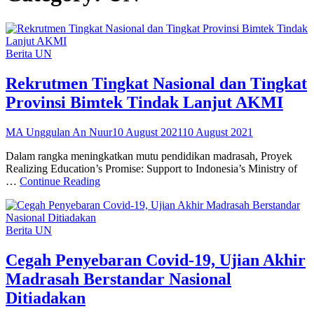
Categories
Berita
UN
Rekrutmen Tingkat Nasional dan Tingkat
Provinsi Bimtek Tindak Lanjut AKMI
Posted
MA Unggulan An Nuur
10 August 2021
10 August 2021
on
Dalam rangka meningkatkan mutu pendidikan madrasah, Proyek
Realizing Education’s Promise: Support to Indonesia’s Ministry of
Rekrutmen
…
Continue Reading
Tingkat
Nasional
dan
Categories
Berita
UN
Tingkat
Provinsi
Bimtek
Cegah Penyebaran Covid-19, Ujian Akhir
Tindak
Madrasah Berstandar Nasional
Lanjut
AKMI
Ditiadakan