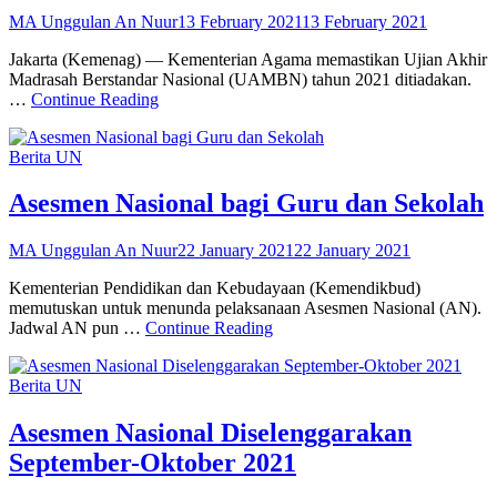
Posted
MA Unggulan An Nuur
13 February 2021
13 February 2021
on
Jakarta (Kemenag) — Kementerian Agama memastikan Ujian Akhir
Madrasah Berstandar Nasional (UAMBN) tahun 2021 ditiadakan.
Cegah
…
Continue Reading
Penyebaran
Covid-
Categories
Berita
UN
19,
Ujian
Akhir
Asesmen Nasional bagi Guru dan Sekolah
Madrasah
Berstandar
Posted
MA Unggulan An Nuur
22 January 2021
22 January 2021
Nasional
on
Ditiadakan
Kementerian Pendidikan dan Kebudayaan (Kemendikbud)
memutuskan untuk menunda pelaksanaan Asesmen Nasional (AN).
Asesmen
Jadwal AN pun …
Continue Reading
Nasional
bagi
Categories
Berita
UN
Guru
dan
Sekolah
Asesmen Nasional Diselenggarakan
September-Oktober 2021