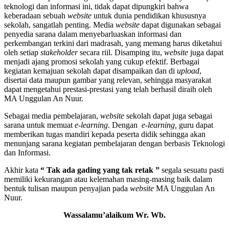
teknologi dan informasi ini, tidak dapat dipungkiri bahwa
keberadaan sebuah
website
untuk dunia pendidikan khususnya
sekolah, sangatlah penting. Media
website
dapat digunakan sebagai
penyedia sarana dalam menyebarluaskan informasi dan
perkembangan terkini dari madrasah, yang memang harus diketahui
oleh setiap
stakeholder
secara riil. Disamping itu,
website
juga dapat
menjadi ajang promosi sekolah yang cukup efektif. Berbagai
kegiatan kemajuan sekolah dapat disampaikan dan di
upload
,
disertai data maupun gambar yang relevan, sehingga masyarakat
dapat mengetahui prestasi-prestasi yang telah berhasil diraih oleh
MA Unggulan An Nuur.
Sebagai media pembelajaran,
website
sekolah dapat juga sebagai
sarana untuk memuat
e-learning
. Dengan
e-learning,
guru dapat
memberikan tugas mandiri kepada peserta didik sehingga akan
menunjang sarana kegiatan pembelajaran dengan berbasis Teknologi
dan Informasi.
Akhir kata
“
Tak ada gading
yang
tak retak ”
segala sesuatu pasti
memiliki kekurangan atau kelemahan masing-masing baik dalam
bentuk tulisan maupun penyajian pada
website
MA Unggulan An
Nuur.
Wassalamu’alaikum Wr. Wb.