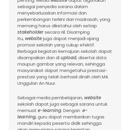
penting. Media
website
dapat digunakan
sebagai penyedia sarana dalam
menyebarluaskan informasi dan
perkembangan terkini dari madrasah, yang
memang harus diketahui oleh setiap
stakeholder
secara riil. Disamping
itu,
website
juga dapat menjadi ajang
promosi sekolah yang cukup efektif.
Berbagai kegiatan kemajuan sekolah dapat
disampaikan dan di
upload
, disertai data
maupun gambar yang relevan, sehingga
masyarakat dapat mengetahui prestasi-
prestasi yang telah berhasil diraih oleh MA
Unggulan An Nuur.
Sebagai media pembelajaran,
website
sekolah dapat juga sebagai sarana untuk
memuat
e-learning
. Dengan
e-
learning,
guru dapat memberikan tugas
mandiri kepada peserta didik sehingga
akan menunjang sarana kegiatan