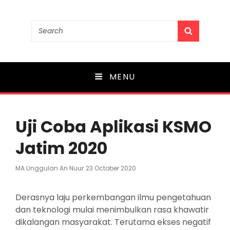
MA UNGGULAN AN
Search
SEARCH
for:
NUUR
PARE
MENU
Uji Coba Aplikasi KSMO
Jatim 2020
Posted
MA Unggulan An Nuur
23 October 2020
On
Derasnya laju perkembangan ilmu pengetahuan
dan teknologi mulai menimbulkan rasa khawatir
dikalangan masyarakat. Terutama ekses negatif