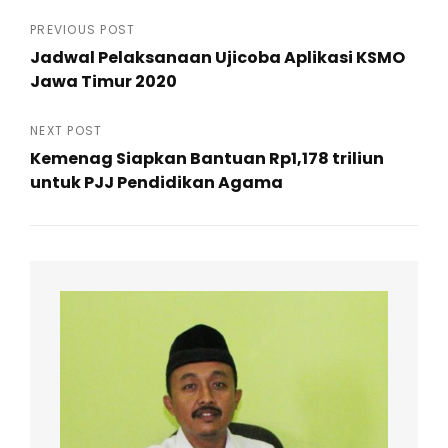
Post
PREVIOUS POST
Jadwal Pelaksanaan Ujicoba Aplikasi KSMO
navigation
Jawa Timur 2020
Previous
Post
NEXT POST
Kemenag Siapkan Bantuan Rp1,178 triliun
untuk PJJ Pendidikan Agama
Next
Post