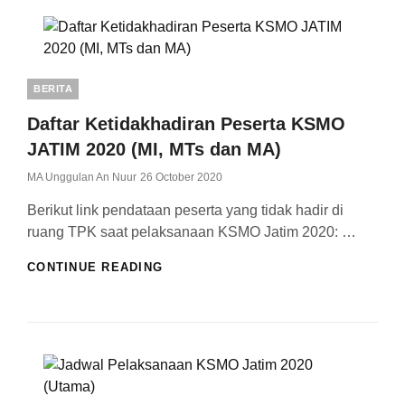
2020
Categories
BERITA
Daftar Ketidakhadiran Peserta KSMO
JATIM 2020 (MI, MTs dan MA)
Posted
MA Unggulan An Nuur
26 October 2020
On
Berikut link pendataan peserta yang tidak hadir di
ruang TPK saat pelaksanaan KSMO Jatim 2020: …
DAFTAR
CONTINUE READING
KETIDAKHADIRAN
PESERTA
KSMO
JATIM
2020
(MI,
MTS
DAN