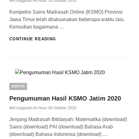
Posted
MA Unggulan An Nuur
30 October 2020
On
Kompetisi Sains Madrasah Online (KSMO) Provinsi
Jawa Timur telah dilaksanakan beberapa waktu lalu.
Kemudian bagaimana …
CETAK
CONTINUE READING
PIAGAM
PENGHARGAAN
KSMO
JATIM
2020
Categories
BERITA
Pengumuman Hasil KSMO Jatim 2020
Posted
MA Unggulan An Nuur
30 October 2020
On
Jenjang Madrasah Ibtidaiyah: Matematika (download)
Sains (download) PAI (download) Bahasa Arab
(download) Bahasa Indonesia (download) …