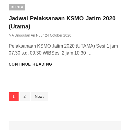
MA)
Categories
BERITA
Jadwal Pelaksanaan KSMO Jatim 2020
(Utama)
Posted
MA Unggulan An Nuur
24 October 2020
On
Pelaksanaan KSMO Jatim 2020 (UTAMA) Sesi 1 jam
07.30 s.d. 09.30 WIBSesi 2 jam 10.30 …
JADWAL
CONTINUE READING
PELAKSANAAN
KSMO
JATIM
2020
(UTAMA)
Posts
Page
Page
1
2
Next
pagination