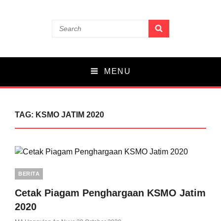
MA UNGGULAN AN
Search
SEARCH
for:
NUUR
PARE
MENU
TAG:
KSMO JATIM 2020
Categories
BERITA
Cetak Piagam Penghargaan KSMO Jatim
2020