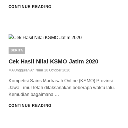
PENGUMUMAN
CONTINUE READING
HASIL
KSMO
JATIM
2020
Categories
BERITA
Cek Hasil Nilai KSMO Jatim 2020
Posted
MA Unggulan An Nuur
28 October 2020
On
Kompetisi Sains Madrasah Online (KSMO) Provinsi
Jawa Timur telah dilaksanakan beberapa waktu lalu.
Kemudian bagaimana …
CEK
CONTINUE READING
HASIL
NILAI
KSMO
JATIM