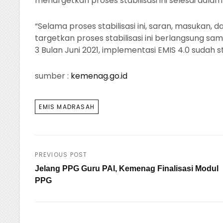
menargetkan proses stabilisasi ini selesai dala
“Selama proses stabilisasi ini, saran, masukan,
targetkan proses stabilisasi ini berlangsung sa
3 Bulan Juni 2021, implementasi EMIS 4.0 sudah st
sumber :
kemenag.go.id
TAGS
EMIS MADRASAH
PREVIOUS POST
Post
Jelang PPG Guru PAI, Kemenag Finalisasi Modul
navigation
PPG
Previous
Post