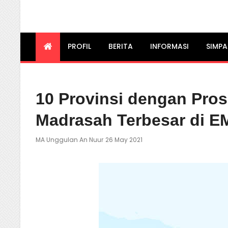
MA UNGGULAN AN N
PARE
PROFIL
BERITA
INFORMASI
SIMPA
10 Provinsi dengan Pro
Madrasah Terbesar di EM
Posted
MA Unggulan An Nuur
26 May 2021
On