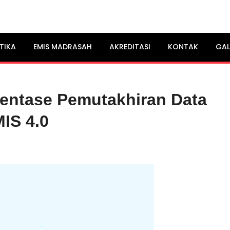
UUR
TIKA
EMIS MADRASAH
AKREDITASI
KONTAK
GAL
sentase Pemutakhiran Data
IS 4.0