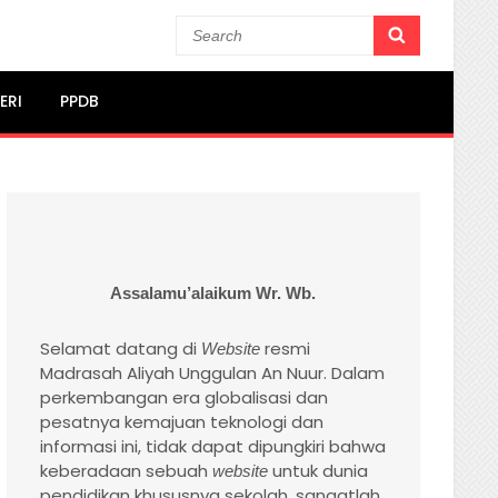
Search
SEARCH
for:
ERI
PPDB
Assalamu’alaikum Wr. Wb.
Selamat datang di
resmi
Website
Madrasah Aliyah Unggulan An Nuur. Dalam
perkembangan era globalisasi dan
pesatnya kemajuan teknologi dan
informasi ini, tidak dapat dipungkiri bahwa
keberadaan sebuah
untuk dunia
website
pendidikan khususnya sekolah, sangatlah