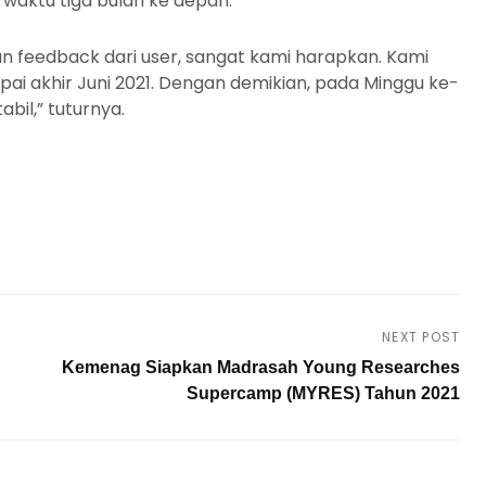
m waktu tiga bulan ke depan.
 dan feedback dari user, sangat kami harapkan. Kami
mpai akhir Juni 2021. Dengan demikian, pada Minggu ke-
abil,” tuturnya.
NEXT POST
Kemenag Siapkan Madrasah Young Researches
Supercamp (MYRES) Tahun 2021
Next
Post