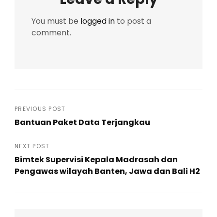
You must be
logged in
to post a
comment.
Post
PREVIOUS POST
Bantuan Paket Data Terjangkau
navigation
Previous
Post
NEXT POST
Bimtek Supervisi Kepala Madrasah dan
Pengawas wilayah Banten, Jawa dan Bali H2
Next
Post