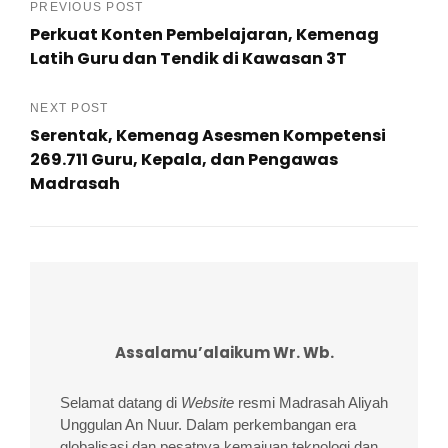
Post
PREVIOUS POST
Perkuat Konten Pembelajaran, Kemenag
navigation
Latih Guru dan Tendik di Kawasan 3T
Previous
Post
NEXT POST
Serentak, Kemenag Asesmen Kompetensi
269.711 Guru, Kepala, dan Pengawas
Madrasah
Next
Post
Assalamu’alaikum Wr. Wb.
Selamat datang di
Website
resmi Madrasah Aliyah
Unggulan An Nuur. Dalam perkembangan era
globalisasi dan pesatnya kemajuan teknologi dan