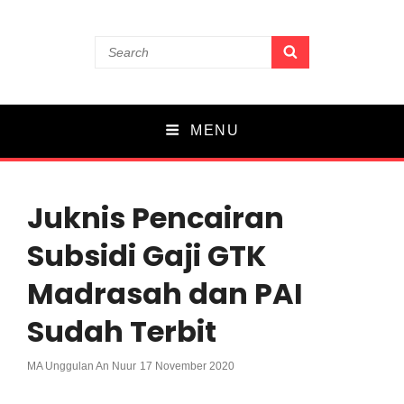
MA UNGGULAN AN
Search
SEARCH
for:
NUUR
PARE
MENU
Juknis Pencairan
Subsidi Gaji GTK
Madrasah dan PAI
Sudah Terbit
Posted
MA Unggulan An Nuur
17 November 2020
On