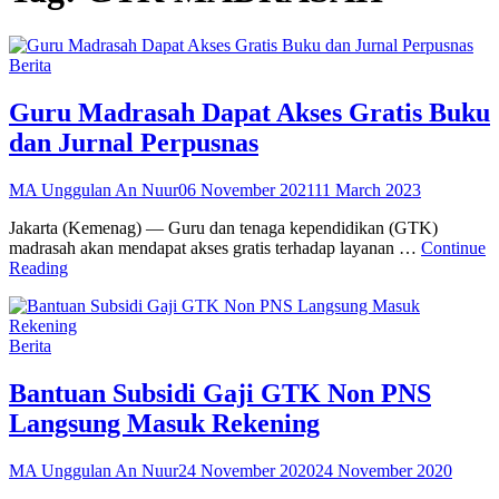
Categories
Berita
Guru Madrasah Dapat Akses Gratis Buku
dan Jurnal Perpusnas
Posted
MA Unggulan An Nuur
06 November 2021
11 March 2023
on
Jakarta (Kemenag) — Guru dan tenaga kependidikan (GTK)
madrasah akan mendapat akses gratis terhadap layanan …
Continue
Guru
Reading
Madrasah
Dapat
Akses
Categories
Berita
Gratis
Buku
dan
Bantuan Subsidi Gaji GTK Non PNS
Jurnal
Langsung Masuk Rekening
Perpusnas
Posted
MA Unggulan An Nuur
24 November 2020
24 November 2020
on