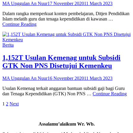
Posted
MA Unggulan An Nuur
17 November 2020
11 March 2023
on
Dalam rangka memperkuat konten pembelajaran, Ditjen Pendidikan
Islam melatih guru dan tenaga kependidikan di kawasan …
Perkuat
Continue Reading
Konten
Pembelajaran,
Kemenag
Categories
Berita
Latih
Guru
dan
1,152T Usulan Kemenag untuk Subsidi
Tendik
GTK Non PNS Disetujui Kemenkeu
di
Kawasan
3T
Posted
MA Unggulan An Nuur
16 November 2020
11 March 2023
on
Usulan Kemenag terkait anggaran bantuan subsidi gaji bagi Guru
1,
dan Tenaga Kependidikan (GTK) Non PNS …
Continue Reading
Us
Posts
Page
Page
1
2
Next
Ke
unt
pagination
Sub
G
Assalamu’alaikum Wr. Wb.
No
PN