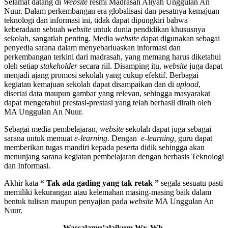
Selamat datang di
Website
resmi Madrasah Aliyah Unggulan An
Dis
Nuur. Dalam perkembangan era globalisasi dan pesatnya kemajuan
Ke
teknologi dan informasi ini, tidak dapat dipungkiri bahwa
keberadaan sebuah
website
untuk dunia pendidikan khususnya
sekolah, sangatlah penting. Media
website
dapat digunakan sebagai
penyedia sarana dalam menyebarluaskan informasi dan
perkembangan terkini dari madrasah, yang memang harus diketahui
oleh setiap
stakeholder
secara riil. Disamping itu,
website
juga dapat
menjadi ajang promosi sekolah yang cukup efektif. Berbagai
kegiatan kemajuan sekolah dapat disampaikan dan di
upload
,
disertai data maupun gambar yang relevan, sehingga masyarakat
dapat mengetahui prestasi-prestasi yang telah berhasil diraih oleh
MA Unggulan An Nuur.
Sebagai media pembelajaran,
website
sekolah dapat juga sebagai
sarana untuk memuat
e-learning
. Dengan
e-learning,
guru dapat
memberikan tugas mandiri kepada peserta didik sehingga akan
menunjang sarana kegiatan pembelajaran dengan berbasis Teknologi
dan Informasi.
Akhir kata
“
Tak ada gading
yang
tak retak ”
segala sesuatu pasti
memiliki kekurangan atau kelemahan masing-masing baik dalam
bentuk tulisan maupun penyajian pada
website
MA Unggulan An
Nuur.
Wassalamu’alaikum Wr. Wb.