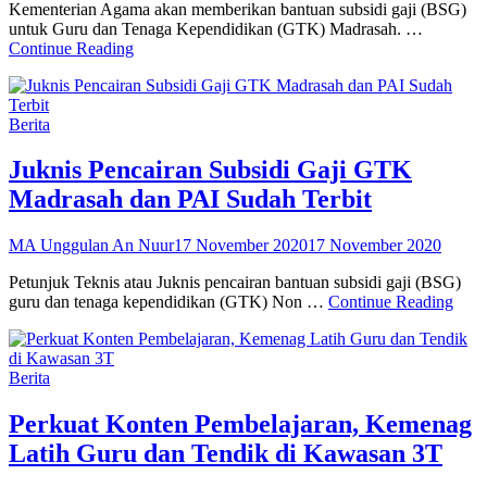
Kementerian Agama akan memberikan bantuan subsidi gaji (BSG)
untuk Guru dan Tenaga Kependidikan (GTK) Madrasah. …
Bantuan
Continue Reading
Subsidi
Gaji
GTK
Categories
Berita
Non
PNS
Langsung
Juknis Pencairan Subsidi Gaji GTK
Masuk
Madrasah dan PAI Sudah Terbit
Rekening
Posted
MA Unggulan An Nuur
17 November 2020
17 November 2020
on
Petunjuk Teknis atau Juknis pencairan bantuan subsidi gaji (BSG)
Jukn
guru dan tenaga kependidikan (GTK) Non …
Continue Reading
Penc
Subs
Gaji
Categories
Berita
GT
Madr
dan
Perkuat Konten Pembelajaran, Kemenag
PAI
Latih Guru dan Tendik di Kawasan 3T
Suda
Terbi