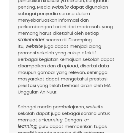
pendidikan khususnya sekolah, sangatlah
penting. Media
website
dapat digunakan
sebagai penyedia sarana dalam
menyebarluaskan informasi dan
perkembangan terkini dari madrasah, yang
memang harus diketahui oleh setiap
stakeholder
secara riil. Disamping
itu,
website
juga dapat menjadi ajang
promosi sekolah yang cukup efektif.
Berbagai kegiatan kemajuan sekolah dapat
disampaikan dan di
upload
, disertai data
maupun gambar yang relevan, sehingga
masyarakat dapat mengetahui prestasi-
prestasi yang telah berhasil diraih oleh MA
Unggulan An Nuur.
Sebagai media pembelajaran,
website
sekolah dapat juga sebagai sarana untuk
memuat
e-learning
. Dengan
e-
learning,
guru dapat memberikan tugas
mandiri kepada peserta didik sehingga