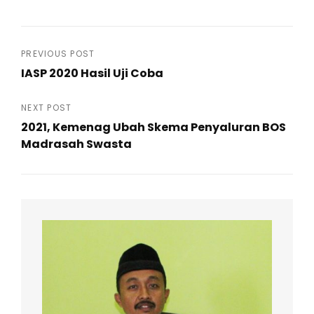
Post
PREVIOUS POST
IASP 2020 Hasil Uji Coba
navigation
Previous
Post
NEXT POST
2021, Kemenag Ubah Skema Penyaluran BOS
Madrasah Swasta
Next
Post