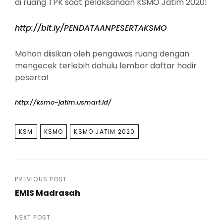
di ruang TPK saat pelaksanaan KSMO Jatim 2020:
http://bit.ly/PENDATAANPESERTAKSMO
Mohon diisikan oleh pengawas ruang dengan
mengecek terlebih dahulu lembar daftar hadir
peserta!
http://ksmo-jatim.usmart.id/
TAGS
KSM
KSMO
KSMO JATIM 2020
Post
PREVIOUS POST
EMIS Madrasah
navigation
Previous
Post
NEXT POST