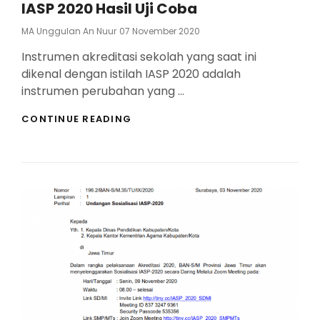
IASP 2020 Hasil Uji Coba
Posted
MA Unggulan An Nuur
07 November 2020
On
Instrumen akreditasi sekolah yang saat ini
dikenal dengan istilah IASP 2020 adalah
instrumen perubahan yang …
IASP
CONTINUE READING
2020
HASIL
UJI
COBA