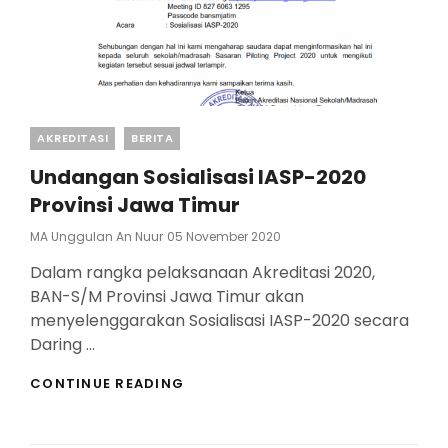
Categories
AKREDITASI
BERITA
Undangan Sosialisasi IASP-2020
Provinsi Jawa Timur
Posted
MA Unggulan An Nuur
05 November 2020
On
Dalam rangka pelaksanaan Akreditasi 2020,
BAN-S/M Provinsi Jawa Timur akan
menyelenggarakan Sosialisasi IASP-2020 secara
Daring …
UNDANGAN
CONTINUE READING
SOSIALISASI
IASP-
2020