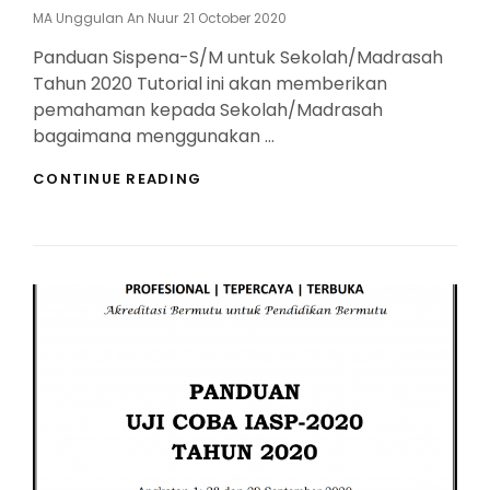
Posted
MA Unggulan An Nuur
21 October 2020
On
Panduan Sispena-S/M untuk Sekolah/Madrasah
Tahun 2020 Tutorial ini akan memberikan
pemahaman kepada Sekolah/Madrasah
bagaimana menggunakan …
PANDUAN
CONTINUE READING
SISPENA-
SM
(SEKOLAH-
MADRASAH)
TAHUN
2020