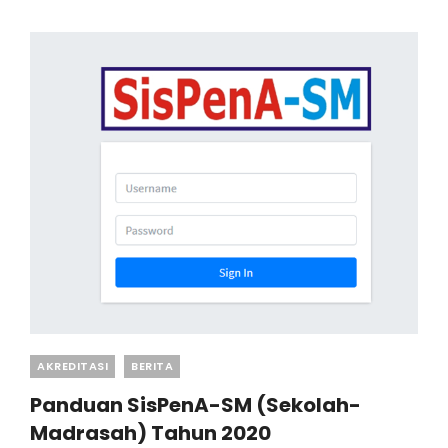
PROVINSI
JAWA
TIMUR
Categories
AKREDITASI
BERITA
Panduan SisPenA-SM (Sekolah-
Madrasah) Tahun 2020