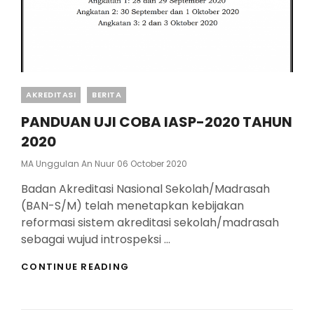
Categories
AKREDITASI
BERITA
PANDUAN UJI COBA IASP-2020 TAHUN
2020
Posted
MA Unggulan An Nuur
06 October 2020
On
Badan Akreditasi Nasional Sekolah/Madrasah
(BAN-S/M) telah menetapkan kebijakan
reformasi sistem akreditasi sekolah/madrasah
sebagai wujud introspeksi …
PANDUAN
CONTINUE READING
UJI
COBA
IASP-