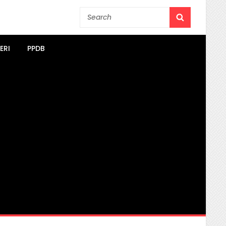
Search
SEARCH
for:
ERI
PPDB