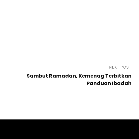
NEXT POST
Sambut Ramadan, Kemenag Terbitkan
Panduan Ibadah
Next
Post