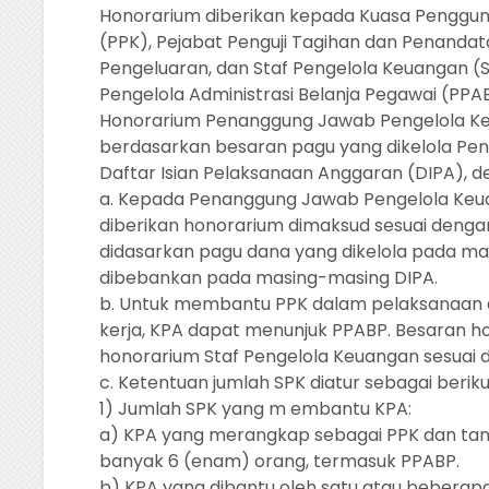
Honorarium diberikan kepada Kuasa Penggu
(PPK), Pejabat Penguji Tagihan dan Penand
Pengeluaran, dan Staf Pengelola Keuangan
Pengelola Administrasi Belanja Pegawai (PP
Honorarium Penanggung Jawab Pengelola Keu
berdasarkan besaran pagu yang dikelola Pe
Daftar Isian Pelaksanaan Anggaran (DIPA), d
a. Kepada Penanggung Jawab Pengelola Keuan
diberikan honorarium dimaksud sesuai denga
didasarkan pagu dana yang dikelola pada ma
dibebankan pada masing-masing DIPA.
b. Untuk membantu PPK dalam pelaksanaan ad
kerja, KPA dapat menunjuk PPABP. Besaran 
honorarium Staf Pengelola Keuangan sesuai 
c. Ketentuan jumlah SPK diatur sebagai beriku
1) Jumlah SPK yang m embantu KPA:
a) KPA yang merangkap sebagai PPK dan tan p
banyak 6 (enam) orang, termasuk PPABP.
b) KPA yang dibantu oleh satu atau beberapa