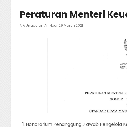
Peraturan Menteri Ke
Posted
MA Unggulan An Nuur
29 March 2021
On
Honorarium Penanggung J awab Pengelola 