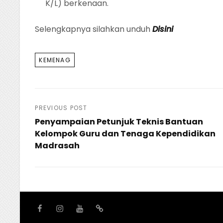
K/L) berkenaan.
Selengkapnya silahkan unduh
Disini
TAGS
KEMENAG
Post
PREVIOUS POST
Penyampaian Petunjuk Teknis Bantuan
navigation
Kelompok Guru dan Tenaga Kependidikan
Madrasah
Previous
Post
Facebook
Instagram
Youtube
Map