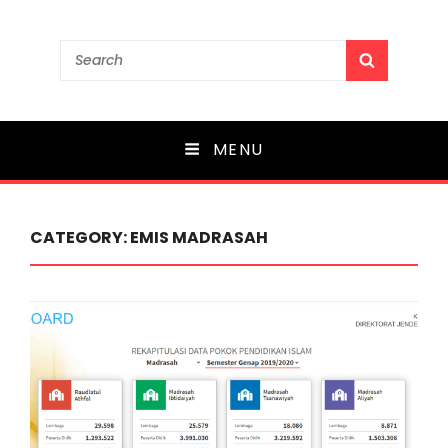
MA UNGGULAN AN
Search
SEARCH
for:
NUUR
PARE
MENU
CATEGORY:
EMIS MADRASAH