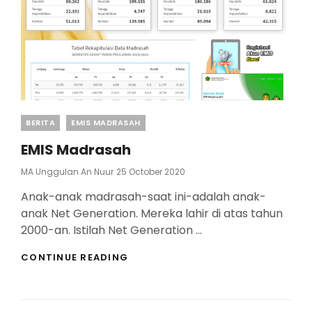
Categories
BERITA
EMIS MADRASAH
EMIS Madrasah
Posted
MA Unggulan An Nuur
25 October 2020
On
Anak-anak madrasah-saat ini-adalah anak-
anak Net Generation. Mereka lahir di atas tahun
2000-an. Istilah Net Generation …
EMIS
CONTINUE READING
MADRASAH