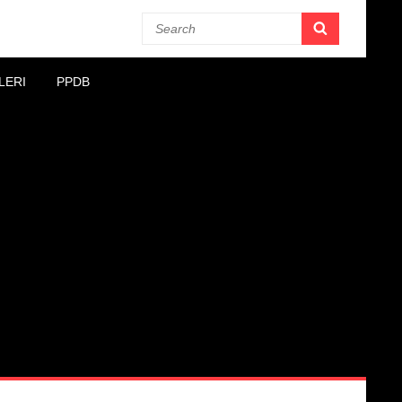
Search
SEARCH
for:
LERI
PPDB